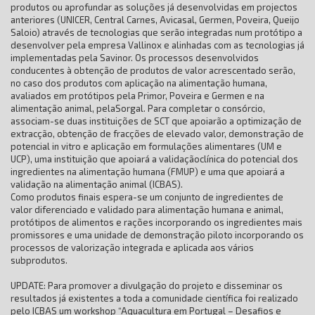
produtos ou aprofundar as soluções já desenvolvidas em projectos
anteriores (UNICER, Central Carnes, Avicasal, Germen, Poveira, Queijo
Saloio) através de tecnologias que serão integradas num protótipo a
desenvolver pela empresa Vallinox e alinhadas com as tecnologias já
implementadas pela Savinor. Os processos desenvolvidos
conducentes à obtenção de produtos de valor acrescentado serão,
no caso dos produtos com aplicação na alimentação humana,
avaliados em protótipos pela Primor, Poveira e Germen e na
alimentação animal, pelaSorgal. Para completar o consórcio,
associam-se duas instituições de SCT que apoiarão a optimização de
extracção, obtenção de fracções de elevado valor, demonstração de
potencial in vitro e aplicação em formulações alimentares (UM e
UCP), uma instituição que apoiará a validaçãoclínica do potencial dos
ingredientes na alimentação humana (FMUP) e uma que apoiará a
validação na alimentação animal (ICBAS).
Como produtos finais espera-se um conjunto de ingredientes de
valor diferenciado e validado para alimentação humana e animal,
protótipos de alimentos e rações incorporando os ingredientes mais
promissores e uma unidade de demonstração piloto incorporando os
processos de valorização integrada e aplicada aos vários
subprodutos.
UPDATE: Para promover a divulgação do projeto e disseminar os
resultados já existentes a toda a comunidade científica foi realizado
pelo ICBAS um workshop “Aquacultura em Portugal – Desafios e