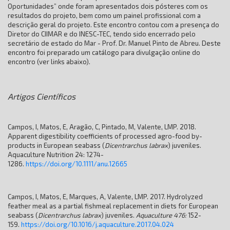
Oportunidades” onde foram apresentados dois pósteres com os
resultados do projeto, bem como um painel profissional
com a
descrição geral do projeto. Este encontro contou com a presença do
Diretor do CIIMAR e do INESC-TEC, tendo sido encerrado pelo
secretário de estado do Mar - Prof. Dr. Manuel Pinto de Abreu. Deste
encontro foi preparado um catálogo para divulgação online do
e
ncontro (ver links abaixo).
Artigos Científicos
Campos, I, Matos, E, Aragão, C, Pintado, M, Valente, LMP. 2018.
Apparent digestibility coefficients of processed agro-food by-
products in European seabass (
Dicentrarchus labrax
) juveniles.
Aquaculture Nutrition 24: 1274-
1286.
https://doi.org/10.1111/anu.12665
Campos, I, Matos, E, Marques, A, Valente, LMP. 2017. Hydrolyzed
feather meal as a partial fishmeal replacement in diets for European
seabass (
Dicentrarchus labrax
) juveniles.
Aquaculture
476:
152-
159.
https://doi.org/10.1016/j.aquaculture.2017.04.024