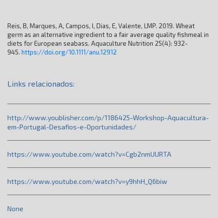
Reis, B, Marques, A, Campos, I, Dias, E, Valente, LMP. 2019. Wheat
germ as an alternative ingredient to a fair average quality fishmeal in
diets for European seabass. Aquaculture Nutrition 25(4): 932-
945.
https://doi.org/10.1111/anu.12912
Links relacionados:
http://www.youblisher.com/p/1186425-Workshop-Aquacultura-
em-Portugal-Desafios-e-Oportunidades/
https://www.youtube.com/watch?v=Cgb2nmUURTA
https://www.youtube.com/watch?v=y9hhH_Q6biw
None